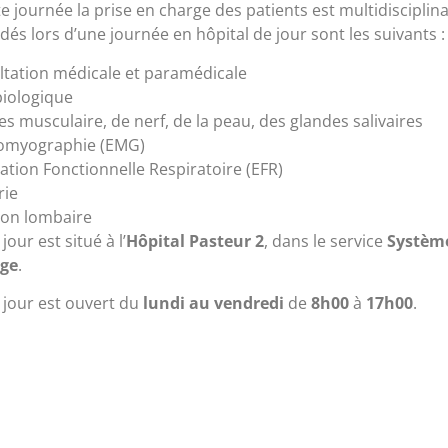
te journée la prise en charge des patients est multidisciplin
és lors d’une journée en hôpital de jour sont les suivants :
tation médicale et paramédicale
biologique
es musculaire, de nerf, de la peau, des glandes salivaires
romyographie (EMG)
ation Fonctionnelle Respiratoire (EFR)
rie
ion lombaire
jour est situé à l’
Hôpital Pasteur 2
, dans le service
Système
ge
.
e jour est ouvert du
lundi au vendredi
de
8h00
à
17h00
.