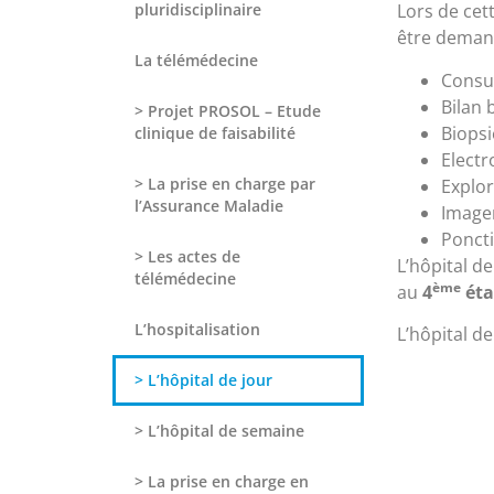
pluridisciplinaire
Lors de cet
être demand
La télémédecine
Consul
Bilan 
> Projet PROSOL – Etude
Biopsi
clinique de faisabilité
Elect
> La prise en charge par
Explor
l’Assurance Maladie
Image
Ponct
> Les actes de
L’hôpital de 
télémédecine
ème
au
4
éta
L’hospitalisation
L’hôpital d
> L’hôpital de jour
> L’hôpital de semaine
> La prise en charge en